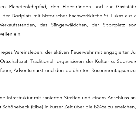
en Planetenlehrpfad, den Elbestränden und zur Gaststät
der Dorfplatz mit historischer Fachwerkkirche St. Lukas aus
Verkaufsständen, das Sängerwäldchen, der Sportplatz 
eilen ein.
 reges Vereinsleben, der aktiven Feuerwehr mit engagierter Ju
tschaftsrat. Traditionell organisieren der Kultur- u. Sportve
erfeuer, Adventsmarkt und den berühmten Rosenmontagsumzug
e Infrastruktur mit sanierten Straßen und einem Anschluss an
t Schönebeck (Elbe) in kurzer Zeit über die B246a zu erreich